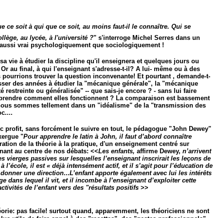
 ce soit à qui que ce soit, au moins faut-il le connaître. Qui se
llège, au lycée, à l'université ?
" s'interroge Michel Serres dans un
t aussi vrai psychologiquement que sociologiquement !
a vie à étudier la discipline qu'il enseignera et quelques jours ou
Or au final, à qui l'enseignant s'adresse-t-il? A lui- même ou à des
s pourrions trouver la question inconvenante! Et pourtant , demande-t-
sser des années à étudier la "mécanique générale", la "mécanique
é restreinte ou généralisée" -- que sais-je encore ? - sans lui faire
apprendre comment elles fonctionnent ? La comparaison est bassement
s nous sommes tellement dans un "idéalisme" de la "transmission des
c....
vec profit, sans forcément le suivre en tout, le pédagogue "John Dewey"
xergue "
Pour apprendre le latin à John, il faut d’abord connaître
tégration de la théorie à la pratique, d'un enseignement centré sur
enant au centre de nos débats: <<
Les enfants,
affirme Dewey,
n’arrivent
 vierges passives sur lesquelles l’enseignant inscrirait les leçons de
 à l’école, il est « déjà intensément actif, et il s’agit pour l’éducation de
i donner une direction
...
L’enfant apporte également avec lui les intérêts
ge dans lequel il vit, et il incombe à l’enseignant d’exploiter cette
ctivités de l’enfant vers des "résultats positifs
>>
orie: pas facile! surtout quand, apparemment, les théoriciens ne sont