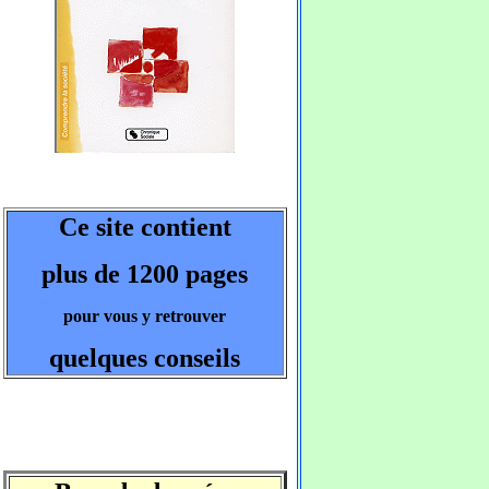
Ce site contient
plus de 1200 pages
pour vous y retrouver
quelques conseils