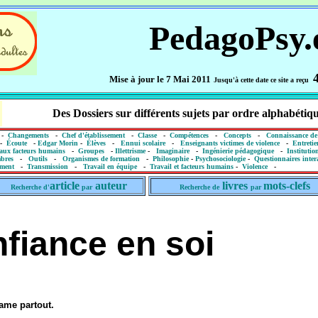
PedagoPsy.
Mise à jour le 7 Mai 2011
Jusqu'à cette date ce site a reçu
Des Dossiers sur différents sujets par ordre alphabétiq
-
Changements
-
Chef d'établissement
-
Classe
-
Compétences
-
Concepts
-
Connaissance de
-
Écoute
-
Edgar Morin
-
Élèves
-
Ennui scolaire
-
Enseignants victimes de violence
-
Entretie
aux facteurs humains
-
Groupes
-
Illettrisme
-
Imaginaire
-
Ingénierie pédagogique
-
Institutio
bres
-
Outils
-
Organismes de formation
-
Philosophie
-
Psychosociologie
-
Questionnaires intera
ement
-
Transmission
-
Travail en équipe
-
Travail et facteurs humains
-
Violence
-
article
auteur
livres
mots-clefs
Recherche d'
par
Recherche de
par
nfiance en soi
lame partout.