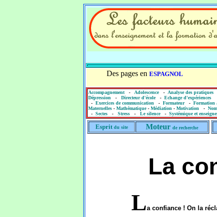
Des pages en
ESPAGNOL
Accompagnement
-
Adolescence
-
Analyse des pratiques
Dépression
-
Directeur d'école
-
Echange d'expériences
-
Exercices de communication
-
Formateur
-
Formation 
Maternelles
-
Mathématique
-
Médiation
-
Motivation
-
Nom
-
Sectes
-
Stress
-
Le silence
-
Systémique et enseign
Moteur
Esprit
du site
de recherche
La co
L
a confiance ! On la réc