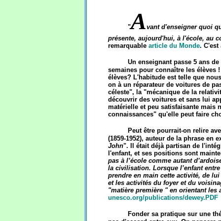
A
"
vant d'enseigner quoi que
présente, aujourd'hui, à l'école, au co
remarquable
article du Monde
. C'es
Un enseignant passe 5 ans de s
semaines pour connaître les élèves ! 
élèves? L'habitude est telle que nou
on à un réparateur de voitures de pa
céleste", la "mécanique de la relativit
découvrir des voitures et sans lui 
matérielle et peu satisfaisante mai
connaissances" qu'elle peut faire cho
Peut être pourrait-on relire a
(1859-1952), auteur de la phrase en e
John
". Il était déjà partisan de l'in
l'enfant, et ses positions sont maint
pas à l’école comme autant d’ardoises
la civilisation. Lorsque l’enfant entre
prendre en main cette activité, de lu
et les activités du foyer et du voisina
"matière première " en orientant les a
unesco.org/publications/dewey.PDF
Fonder sa pratique sur une thé