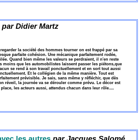
par Didier Martz
 regarder la société des hommes tourner on est frappé par sa
esque parfaite cohésion. Une mécanique parfaitement rodée,
ilée. Quand bien même les valeurs se perdraient, il n'en reste
s moins que les automobilistes laissent passer les piétons,que
acun se rend à son travail ponctuellement et en sort tout aussi
nctuellement. Et le collégien de la même manière. Tout est
rfaitement prévisible. Je sais, sans même y réfléchir, que dès
n réveil, la journée va se dérouler comme prévu. Le décor est
...
 place, les acteurs aussi, attendus chacun dans leur rôle.
avec les autres
par Jacques Salomé