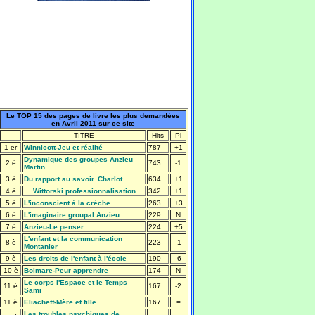
Le TOP 15 des pages de livre les plus demandées
en Avril 2011 sur ce site
TITRE
Hits
Pl
1 er
Winnicott-Jeu et réalité
787
+1
Dynamique des groupes Anzieu
2 è
743
-1
Martin
3 è
Du rapport au savoir. Charlot
634
+1
4 è
Wittorski professionnalisation
342
+1
5 è
L'inconscient à la crèche
263
+3
6 è
L'imaginaire groupal Anzieu
229
N
7 è
Anzieu-Le penser
224
+5
L'enfant et la communication
8 è
223
-1
Montanier
9 è
Les droits de l'enfant à l'école
190
-6
10 è
Boimare-Peur apprendre
174
N
Le corps l'Espace et le Temps
11 è
167
-2
Sami
11 è
Eliacheff-Mère et fille
167
=
Les troubles psychiques de