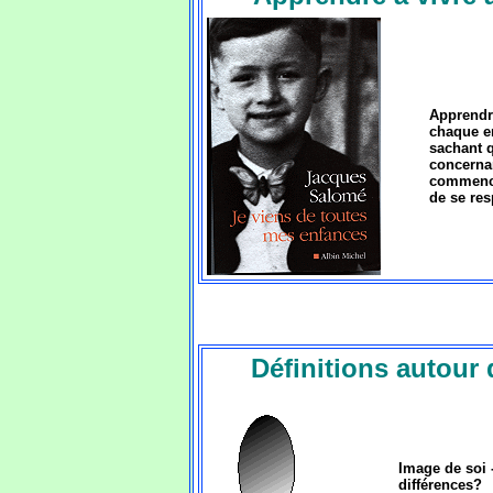
Apprendre
chaque en
sachant q
concernan
commencer
de se res
Définitions autour 
Image de soi -
différences?