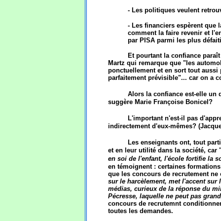
- Les politiques veulent retrou
- Les financiers espèrent que 
comment la faire revenir et l'e
par PISA parmi les plus défaiti
Et pourtant la confiance paraît
Martz qui remarque que "les automobi
ponctuellement et en sort tout aussi
parfaitement prévisible"... car on a c
Alors la confiance est-elle u
suggère Marie Françoise Bonicel?
L'important n'est-il pas d'appr
indirectement d'eux-mêmes? (Jacqu
Les enseignants ont, tout part
et en leur utilité dans la société, car 
en soi de l'enfant, l'école fortifie la s
en témoignent : certaines formations p
que les concours de recrutement ne 
sur le harcèlement, met l'accent sur l
médias, curieux de la réponse du mini
Pécresse, laquelle ne peut pas gran
concours de recrutemnt conditionnen
toutes les demandes.