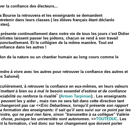
ver la confiance des électeurs...
la Bourse la retrouvera
et les enseignants se demandent
ntretenir dans leurs classes ( les élèves français étant déclarés
stes).
 présente continuellement dans notre vie de tous les jours c'est Didier
listes laissent passer les piétons, chacun se rend à son travail
 ponctuellement. Et le collégien de la même manière. Tout est
onfiance dans les autres !
n don de la nature ou un chantier humain au long cours comme le
endre à vivre avec les autres pour retrouver la confiance des autres et
es Salomé)
iculièrement, à retrouver la confiance en eux-mêmes, en leurs valeurs
"
mettant à bien ou à mal le besoin essentiel d'estime et de confiance
"
ociabilité ou renforce la rivalité
(
Armen Tarpinian
) . Les enseignants
euvent les y aider , mais rien ne sera fait dans cette direction tant
changeront pas car <<
Eric Debarbieux, lorsqu'il présente son rapport
a formation des enseignants: il sait qu'il sera suivi sur ce point par les
stre, qui ne peut rien faire, sinon "transmettre à sa collègue" Valérie
d chose, puisque les universités sont autonomes
. >>
TOUTEDUC
. Les
t la formation, c'est donc sur leur changement que doivent porter