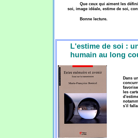
Que ceux qui aiment les définit
soi, image idéale, estime de soi, conf
Bonne lecture.
L'estime de soi : u
humain au long co
Dans une
concurre
favorise
les cart
d'estime
notamme
s'il fal