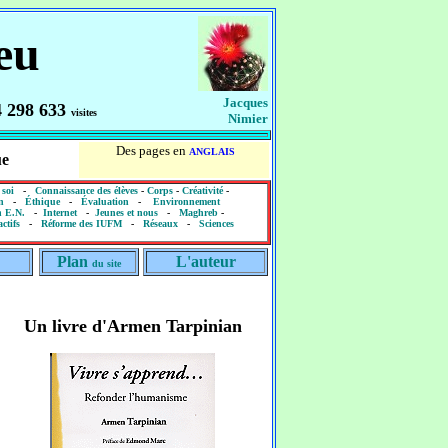
eu
Jacques
4 298 633
visites
Nimier
Des pages en
ANGLAIS
ue
 soi
-
Connaissance des élèves
-
Corps
-
Créativité
-
n
-
Éthique
-
Évaluation
-
Environnement
n E.N.
-
Internet
-
Jeunes et nous
-
Maghreb
-
ctifs
-
Réforme des IUFM
-
Réseaux
-
Sciences
Plan
L'auteur
du site
Un livre d'Armen Tarpinian