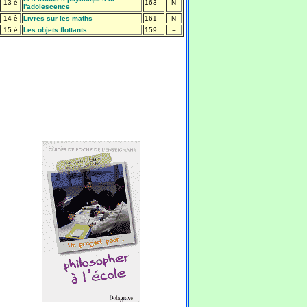
13 è
163
N
l'adolescence
14 è
Livres sur les maths
161
N
15 è
Les objets flottants
159
=