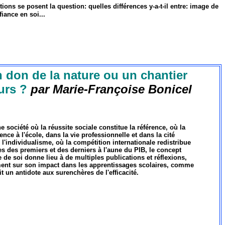
ions se posent la question: quelles différences y-a-t-il entre: image de
iance en soi...
n don de la nature ou un chantier
urs ?
par Marie-Françoise Bonicel
 société où la réussite sociale constitue la référence, où la
nce à l'école, dans la vie professionnelle et dans la cité
 l'individualisme, où la compétition internationale redistribue
es des premiers et des derniers à l'aune du PIB, le concept
 de soi donne lieu à de multiples publications et réflexions,
nt sur son impact dans les apprentissages scolaires, comme
lait un antidote aux surenchères de l'efficacité.