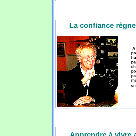
La confiance règne
A
pr
hu
pa
ch
po
pa
mo
en
Apprendre à vivre 