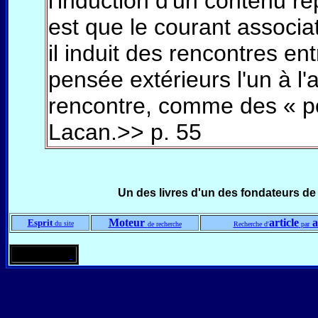
l'induction d'un contenu r
est que le courant associat
il induit des rencontres e
pensée extérieurs l'un à l
rencontre, comme des « po
Lacan.>> p. 55
Un des livres d'un des fondateurs d
Moteur
article
a
Esprit
du site
de recherche
Recherche d'
par