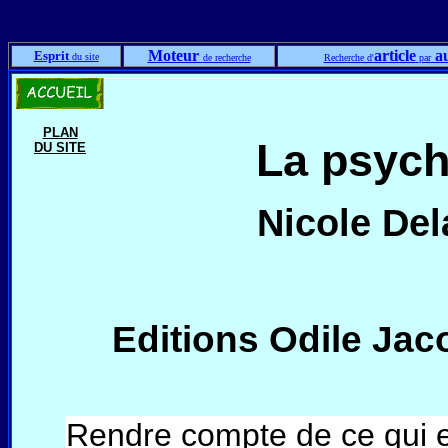
Moteur
article
au
Esprit
du site
de recherche
Recherche d'
par
PLAN
La psych
DU SITE
Nicole Del
Editions Odile Jac
Rendre compte de ce qui es