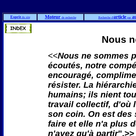
Moteur
article
au
Esprit
du site
de recherche
Recherche d'
par
Nous n
<<
Nous ne sommes p
écoutés,
notre compé
encouragé, compliment
résister. La hiérarchi
humains; ils nient tou
travail collectif, d'o
son coin. On est des
faire et elle n'a plus
n'avez qu'à partir
".>>