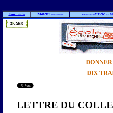
Moteur
article
au
Esprit
du site
de recherche
Recherche d'
par
DONNER 
DIX TR
LETTRE DU COLLE