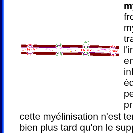
m
fr
my
tr
l'
en
in
éq
pe
pr
cette myélinisation n'est 
bien plus tard qu'on le su