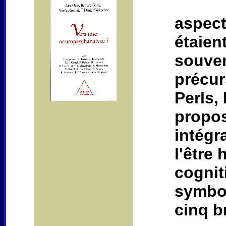
aspect
étaien
souven
précur
Perls, 
propos
intégr
l'être
cogniti
symbol
cinq b