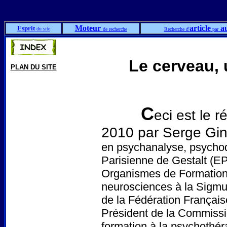
Moteur
article
au
Esprit
du site
de recherche
Recherche d'
par
Le cerveau, 
PLAN DU SITE
C
eci est le 
2010 par Serge Gi
en psychanalyse, psycho
Parisienne de Gestalt (EP
Organismes de Formation
neurosciences à la Sigmun
de la Fédération Françai
Président de la Commissio
formation à la psychothér