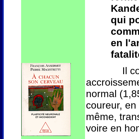
Kande
qui p
comme 
en l'a
fatalit
Il convien
accroissem
normal (1,8
coureur, en
même, trans
voire en h