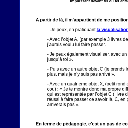
impuissant devant tel ou tel enfa
A partir de là, il m’appartient de me posit
Je peux, en pratiquant
la visualisatio
- Avec l’objet A, (par exemple 3 livres 
j'aurais voulu lui faire passer.
- Je peux également visualiser, avec un au
jusqu’à toi ».
- Puis avec un autre objet C (je prends 
plus, mais je n’y suis pas arrivé ».
- Avec un quatrième objet X, (petit rond
cou) : « Je te montre donc ma propre dif
qui est représentée par l’objet C ( livre 
réussi à faire passer ce savoir là, C, en 
arriverais pas ».
En terme de pédagogie, c'est un pas de coté