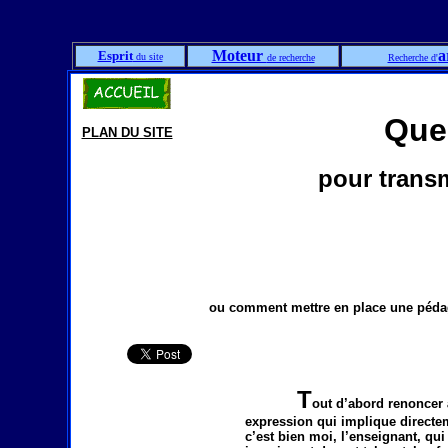
Moteur
a
Esprit
du site
de recherche
Recherche d'
Quel
PLAN DU SITE
pour transm
ou comment mettre en place une pédag
T
out d’abord renoncer à
expression qui implique directeme
c’est bien moi, l’enseignant, qu