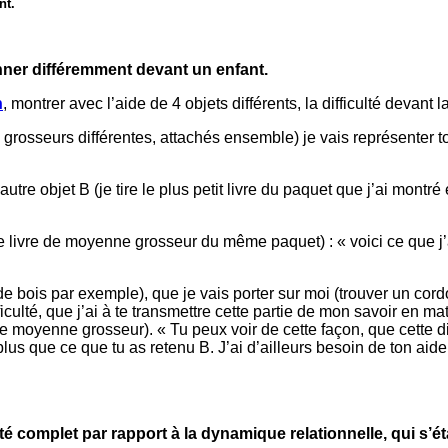
nt.
ionner différemment devant un enfant.
n
, montrer avec l’aide de 4 objets différents, la difficulté devant 
de grosseurs différentes, attachés ensemble) je vais représenter 
tre objet B (je tire le plus petit livre du paquet que j’ai montré e
le livre de moyenne grosseur du même paquet) : « voici ce que j
 de bois par exemple), que je vais porter sur moi (trouver un cor
ficulté, que j’ai à te transmettre cette partie de mon savoir en
de moyenne grosseur). « Tu peux voir de cette façon, que cette diff
plus que ce que tu as retenu B. J’ai d’ailleurs besoin de ton aide,
 complet par rapport à la dynamique relationnelle, qui s’étai