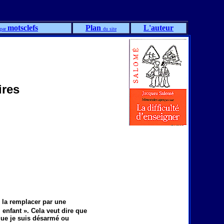
motsclefs
Plan
L'auteur
par
du site
ires
r la remplacer par une
 enfant ». Cela veut dire que
 que je suis désarmé ou