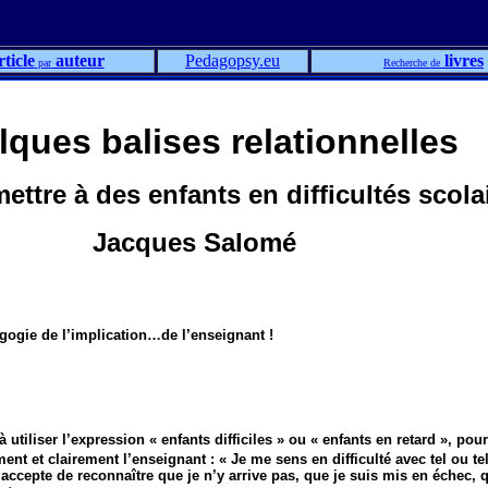
rticle
auteur
Pedagopsy.eu
livres
par
Recherche de
ques balises relationnelles
ettre à des enfants en difficultés scola
Jacques Salomé
ogie de l’implication…de l’enseignant !
 utiliser l’expression « enfants difficiles » ou « enfants en retard », pou
nt et clairement l’enseignant : « Je me sens en difficulté avec tel ou tel
i accepte de reconnaître que je n’y arrive pas, que je suis mis en échec,