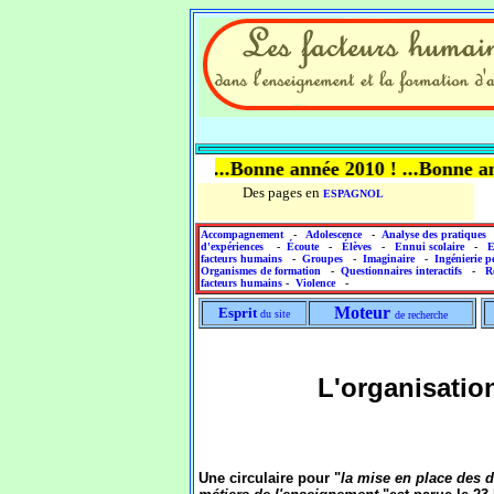
e année 2010 !.....Bonne année 2010 ! ...Bonne année 2010 
Des pages en
ESPAGNOL
Accompagnement
-
Adolescence
-
Analyse des pratiques
d'expériences
-
Écoute
-
Élèves
-
Ennui scolaire
-
E
facteurs humains
-
Groupes
-
Imaginaire
-
Ingénierie 
Organismes de formation
-
Questionnaires interactifs
-
R
facteurs humains
-
Violence
-
Moteur
Esprit
du site
de recherche
L'organisatio
Une circulaire pour "
la mise en place des 