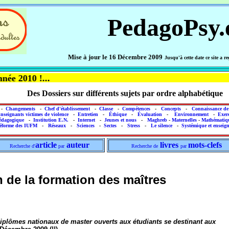
PedagoPsy.
Mise à jour le 16 Décembre 2009
Jusqu'à cette date ce site a 
!...
Des Dossiers sur différents sujets par ordre alphabétique
-
Changements
-
Chef d'établissement
-
Classe
-
Compétences
-
Concepts
-
Connaissance de
nseignants victimes de violence
-
Entretien
-
Éthique
-
Évaluation
-
Environnement
-
Exer
pédagogique
-
Institution E.N.
-
Internet
-
Jeunes et nous
-
Maghreb
-
Maternelles
-
Mathématiq
éforme des IUFM
-
Réseaux
-
Sciences
-
Sectes
-
Stress
-
Le silence
-
Systémique et enseig
article
auteur
livres
mots-clefs
Recherche d'
par
Recherche de
par
n de la formation des maîtres
diplômes nationaux de master ouverts aux étudiants se destinant aux