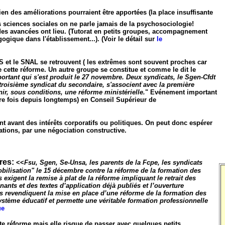
bien des améliorations pourraient être apportées (la place insuffisante
sciences sociales on ne parle jamais de la psychosociologie!
e des avancées ont lieu. (Tutorat en petits groupes, accompagnement
gique dans l'établissement...). (Voir le détail sur
le
ES et le SNAL se retrouvent ( les extrêmes sont souvent proches car
 cette réforme. Un autre groupe se constitue et comme le dit le
rtant qui s'est produit le 27 novembre. Deux syndicats, le Sgen-Cfdt
troisième syndicat du secondaire, s'associent avec la première
ir, sous conditions, une réforme ministérielle.
" Evénement important
ère fois depuis longtemps) en Conseil Supérieur de
nt avant des intérêts corporatifs ou politiques. On peut donc espérer
ations, par une négociation constructive.
tres:
<<
Fsu, Sgen, Se-Unsa, les parents de la Fcpe, les syndicats
obilisation" le 15 décembre contre la réforme de la formation des
 exigent la remise à plat de la réforme impliquant le retrait des
ants et des textes d’application déjà publiés et l’ouverture
es revendiquent la mise en place d’une réforme de la formation des
tème éducatif et permette une véritable formation professionnelle
ue
te réforme mais elle risque de passer avec quelques petits