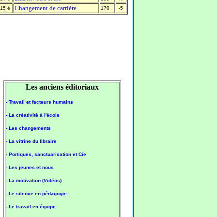
Changement de carrière
15 è
170
-5
Les anciens éditoriaux
- Travail et facteurs humains
- La créativité à l'école
- Les changements
- La vitrine du libraire
- Portiques, sanctuarisation et Cie
- Les jeunes et nous
- La motivation (Vidéos)
- Le silence en pédagogie
- Le travail en équipe