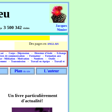
eu
Jacques
3 500 342
reçu
visites
Nimier
Des pages en
ANGLAIS
 soi
-
Corps
-
Dépression
-
Directeur d'école
-
Echange
cices de communication
-
Formateur
-
Formation aux
ue
-
Médiation
-
Motivation
-
Nombres
-
Outils
-
nement
-
Transmission
-
Travail en équipe
-
Travail et
Plan
L'auteur
du site
Un livre particulièrement
d'actualité!