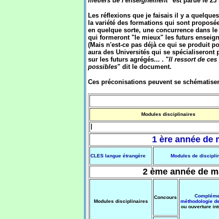
métiers de l'enseignement
"est parue le 23 
Les réflexions que je faisais il y a quelque
la variété des formations qui sont proposée
en quelque sorte, une concurrence dans le 
qui formeront "le mieux" les futurs enseigna
(Mais n'est-ce pas déjà ce qui se produit p
aura des Universités qui se spécialiseront 
sur les futurs agrégés... . "
Il ressort de ce
possibles
" dit le document.
Ces préconisations peuvent se schématiser
Modules disciplinaires
I
1 ère année de 
CLES langue étrangère
Modules de discipli
2 ème année de ma
Compléme
Concours
Modules disciplinaires
méthodologie d
ou ouverture in