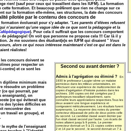
 rien! (sauf pour ceux qui travaillent dans les IUFM). La formation
e cette formation. Et beaucoup préfèrent que rien ne change sur ce
rent sur la formation elle-même, ses structures, la date des concours
alité pilotée par le contenu des concours de
 formation évoluerait pour s'y adapter. "
Les parents d’élèves refusent
qui n’auraient qu’une vague idée de ce que sont la pédagogie et la
Cafépédagogique
). Pour cela il suffirait que les concours comportent
de pédagogie! On voit que personne ne propose cela !!! Car là il y
ion. Je me souviens des étudiant(e)s en IUFM qui disaient "
Vous
cours, alors ce qui nous intéresse maintenant c'est ce qui est dans le
taient réalistes!
les concours doivent se
iplines pour respecter un
Second ou avant dernier ?
-contre) et ce sont les
Admis à l'agrégation ou éliminé ?
En
1930 le professeur Laugier sème un malaise
t un diplôme minimum mais
pernicieux dans les milieux universitaires, en
ire résoudre un problème
effectuant une expérience de multicorrection de
copies d'agrégation d'histoire puisées dans les
 (ce qui pourrait, par
archives. 166 copies ont été corrigées par 2
es enseignants), on
professeurs travaillant séparément, sans
oste (ce qui éviterait que
connaître leurs appréciations respectives.Tous les
deux avaient une longue expérience et
 des lycées difficiles en
corrigeaient méticuleusement. Les résultats furent
oit rencontrer des
surprenants. La moyenne des notes du premier
un travail en groupe), et
correcteur dépassait de près de deux points celle
du second. Le candidat classé avant dernier par
.
l'un était classé second par l'autre. Les écarts de
notes allaient jusqu'à 9 points. Le premier
correcteur donnait un 5 à 21 copies cotées entre
 le mythe de l'enseignant
2 et 14 par le second ; le second donnait un 7 à
pas toucher à "l'identité