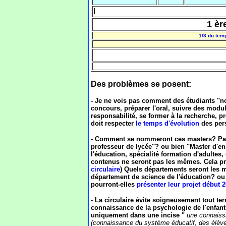
I
1 èr
1/3 du tem
Des problèmes se posent:
- Je ne vois pas comment des étudiants "n
concours, préparer l'oral, suivre des modul
responsabilité, se former à la recherche, pr
doit respecter
le temps d'évolution
des pers
- Comment se nommeront ces masters? Par 
professeur de lycée"? ou bien "Master d'en
l'éducation, spécialité formation d'adultes, 
contenus ne seront pas les mêmes. Cela pr
circulaire
) Quels départements seront les m
département de science de l'éducation? ou
pourront-elles
présenter leur projet début 
- La circulaire évite soigneusement tout t
connaissance de la psychologie de l'enfant
uniquement dans une incise "
une connaissa
(connaissance du système éducatif, des élèves