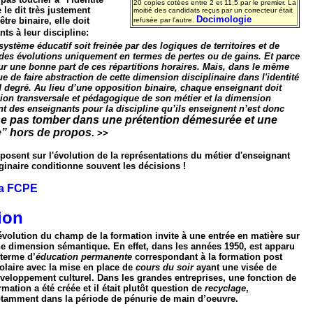
20 copies cotées entre 2 et 11,5 par le premier. La
le dit très justement
moitié des candidats reçus par un correcteur était
Docimologie
tre binaire, elle doit
refusée par l'autre.
ts à leur discipline:
ystème éducatif soit freinée par des logiques de territoires et de
 des évolutions uniquement en termes de pertes ou de gains. Et parce
ur une bonne part de ces répartitions horaires. Mais, dans le même
e de faire abstraction de cette dimension disciplinaire dans l'identité
 degré. Au lieu d’une opposition binaire, chaque enseignant doit
sion transversale et pédagogique de son métier et la dimension
nt des enseignants pour la discipline qu’ils enseignent n’est donc
ne pas tomber dans une prétention démesurée et une
e” hors de propos
. >>
posent sur l'évolution de la représentations du métier d'enseignant
ginaire conditionne souvent les décisions !
la FCPE
ion
évolution du champ de la formation invite à une entrée en matière sur
e dimension sémantique. En effet, dans les années 1950, est apparu
 terme d’
éducation permanente
correspondant à la formation post
olaire avec la mise en place de
cours du soir
ayant une visée de
veloppement culturel. Dans les grandes entreprises, une fonction de
rmation a été créée et il était plutôt question de
recyclage
,
tamment dans la période de pénurie de main d’oeuvre.