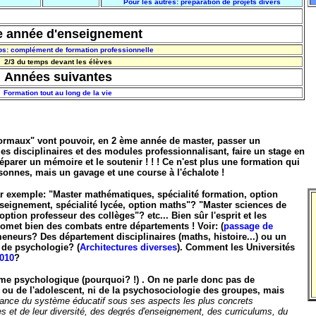
Pour les autres: préparation de projets divers
e année d'enseignement
ps: complément de formation professionnelle
2/3 du temps devant les élèves
Années suivantes
Formation tout au long de la vie
ormaux" vont pouvoir, en 2 ème année de master, passer un
es disciplinaires et des modules professionnalisant, faire un stage en
éparer un mémoire et le soutenir ! ! ! Ce n'est plus une formation qui
onnes, mais un gavage et une course à l'échalote !
exemple: "Master mathématiques, spécialité formation, option
seignement, spécialité lycée, option maths"? "Master sciences de
option professeur des collèges"? etc... Bien sûr l'esprit et les
omet bien des combats entre départements ! Voir: (
passage de
eneurs? Des département disciplinaires (maths, histoire...) ou un
 de psychologie? (
Architectures diverses
). Comment les Universités
2010
?
erme psychologique (pourquoi? !) . On ne parle donc pas de
 ou de l'adolescent, ni de la psychosociologie des groupes, mais
nce du système éducatif sous ses aspects les plus concrets
 et de leur diversité, des degrés d'enseignement, des curriculums, du