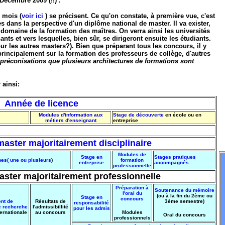
Décembre 2009 (!!) .
s mois (
voir ici
) se précisent. Ce qu'on constate, à première vue, c'est
s dans la perspective d'un diplôme national de master. Il va exister,
domaine de la formation des maîtres. On verra ainsi les universités
nts et vers lesquelles, bien sûr, se dirigeront ensuite les étudiants.
our les autres masters?). Bien que préparant tous les concours, il y
principalement sur la formation des professeurs de collège, d'autres
s préconisations que plusieurs architectures de formations sont
 ainsi:
Année de licence
Modules d'information aux
Stage de découverte
en école ou en
métiers d'enseignant
entreprise
master majoritairement disciplinaire
Modules de
Stage en
Stages pratiques
nes( une ou plusieurs
)
formation
entreprise
accompagnés
professionnelle
ster majoritairement professionnelle
Préparation à
Soutenance du mémoire
l'oral du
(ou à la fin du 2ème ou
Stage en
concours
nt de
Résultats de
3ème semestre)
responsabilité
e recherche
l'admissibillité
pour les admis
ternationale
au concours
Modules
Oral du concours
professionnels