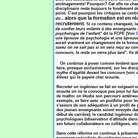
aménagements! Pourquoi? Car elle ne change
disciplinaire reste toujours le fondement d
point. C'est pourquoi les critiques se cent
alors que la formation est en ré
etc..
recrutement.
Si ce contenu changeait, la
de confier leurs enfants à des enseignants 
psychologie de l’enfan
t" dit la FCPE (Voir
une épreuve de psychologie et une épreuve 
aurait vraiment un changement de la format
savez on ne sait pas si on sera reçu au con
concours, le reste on verra plus tard
". Ils é
On continue à poser comme évident que 
faire, presque exclusivement, sur les disc
mythe d'égalité devant les concours (voir ci
élèves qui le payent cher ensuite.
Recruter un ingénieur se fait en exigean
ensuite on ne le convoque pas pour lui fa
de maths: on étudie son parcours antérieur
exemple, se faire avec un portfolio pour l
s'assure de son adéquation à un profil de p
des jeunes enseignants soient envoyés dans
début de carrière); le candidat ingénieur d
psychologues (observation d'attitude dans 
ses futurs collaborateurs ou collègues, etc
Dans cette réforme on continue à préserver
purement spécialiste disciplinaire pour ne 