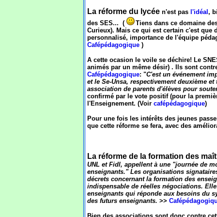
La réforme du lycée
n'est pas
l'idéal
, 
des SES... (
Tiens dans ce domaine des 
Curieux). Mais ce qui est certain c'est qu
personnalisé, importance de l'équipe pédago
Cafépédagogique
)
A cette ocasion le voile se déchire! Le SN
animés par un même désir) . Ils sont contre
Cafépédagogique
: "
C'est un événement impo
et le Se-Unsa, respectivement deuxième et 
association de parents d'élèves pour souten
confirmé par le vote positif (pour la premi
l'Enseignement. (Voir
cafépédagogique
)
Pour une fois les intérêts des jeunes passe
que cette réforme se fera, avec des amélior
La réforme de la formation des maî
UNL et Fidl, appellent à une "journée de m
enseignants." Les organisations signataires
décrets concernant la formation des enseign
indispensable de réelles négociations. Ell
enseignants qui réponde aux besoins du sys
des futurs enseignants.
>>
Cafépédagogiq
Bien des associations sont donc contre cet