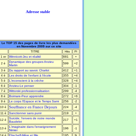
Adresse stable
Le TOP 15 des pages de livre les plus demandées
en Novembre 2009 sur ce site
TITRE
Hits
Pl
1 er
Winnicott-Jeu et réalité
681
=
Dynamique des groupes Anzieu
2 è
599
+2
Martin
3 è
Du rapport au savoir. Charlot
412
+1
4 è
Les droits de l'enfant à l'école
355
+4
5 è
L'inconscient à la crèche
328
+4
6 è
Anzieu-Le penser
304
-1
7 è
Wittorski professionnalisation
299
-4
8 è
Boimare-Peur apprendre
272
+6
9 è
Le corps l'Espace et le Temps Sami
256
-2
Souffrance en France Dejours
10 è
224
-4
11 è
Sanctionner sans punir
219
=
Suicide, l'envers de notre monde
12 è
217
+1
Baudelot
L'imaginaire dans l'enseignement
13 è
196
-1
Nimier
14 è
Eliacheff-Mère et fille
195
N