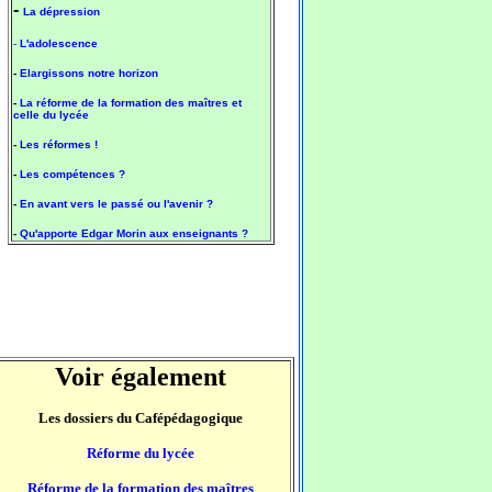
-
La dépression
-
L'adolescence
-
Elargissons notre horizon
-
La réforme de la formation des maîtres et
celle du lycée
-
Les réformes !
-
Les compétences ?
-
En avant vers le passé ou l'avenir ?
-
Qu'apporte Edgar Morin aux enseignants ?
Voir également
Les dossiers du Cafépédagogique
Réforme du lycée
Réforme de la formation des maîtres