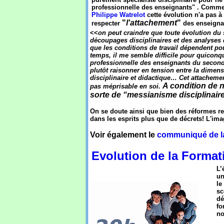
professionnelle des enseignants" . Comme 
Philippe Watrelot
cette évolution n'a pas à ê
"
l'attachement
"
respecter
des enseignan
<<
on peut craindre que toute évolution du s
découpages disciplinaires et des analyses
que les conditions de travail dépendent po
temps, il me semble difficile pour quiconqu
professionnelle des enseignants du second
plutôt raisonner en tension entre la dimen
disciplinaire et didactique… Cet attacheme
A condition de 
pas méprisable en soi.
sorte de “messianisme disciplinair
On se doute ainsi que bien des réformes re
dans les esprits plus que de décrets! L'ima
Voir également le
communiqué de 
Evolution de la Format
L’
un
le
sc
dé
fo
no