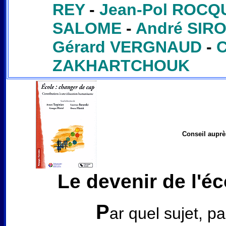
REY
-
Jean-Pol ROCQ
SALOME
-
André SIR
Gérard VERGNAUD
-
C
ZAKHARTCHOUK
Conseil auprès
Le devenir de l'éc
P
ar quel sujet, p