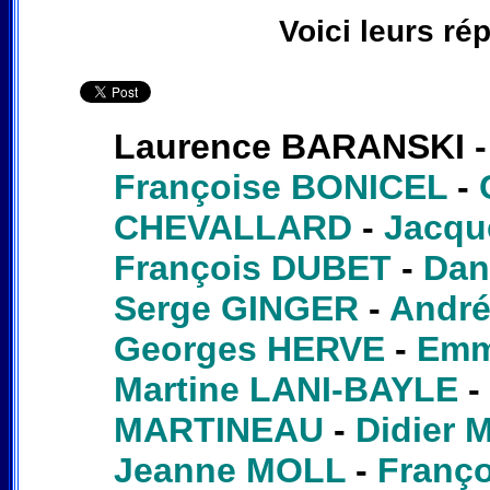
Voici leurs ré
Laurence BARANSKI 
Françoise BONICEL
-
CHEVALLARD
-
Jacq
François DUBET
-
Dan
Serge GINGER
-
Andr
Georges HERVE
-
Emm
Martine LANI-BAYLE
-
MARTINEAU
-
Didier
Jeanne MOLL
-
Franç