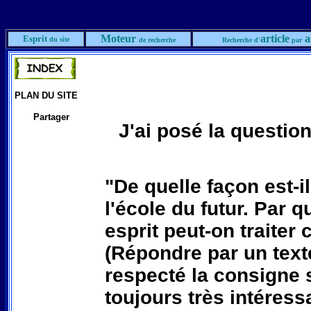
Moteur
article
a
Esprit
du site
de recherche
Recherche d'
par
PLAN DU SITE
Partager
J'ai posé la questio
"De quelle façon est-i
l'école du futur. Par 
esprit peut-on traiter
(Répondre par un texte
respecté la consigne s
toujours très intéressa