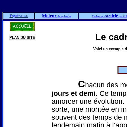
Moteur
article
au
Esprit
du site
de recherche
Recherche d'
par
Le cad
PLAN DU SITE
Voici un exemple d
C
hacun des mo
jours et demi
. Ce temps
amorcer une évolution. 
sorte, une montée en in
souvent des temps de ma
lendemain matin à l'appa