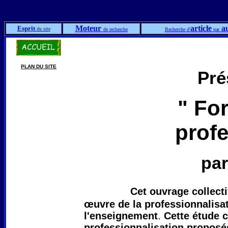
Moteur
article
au
Esprit
du site
de recherche
Recherche d'
par
PLAN DU SITE
Pré
" For
profe
par
Cet ouvrage collecti
œuvre de la professionnalisa
l'enseignement
.
Cette étude c
professionnalisation proposé